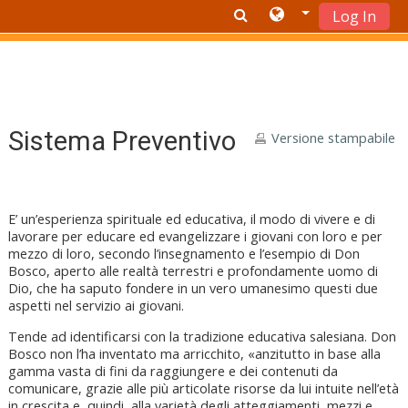
Log In
Vai al contenuto principale
Sistema Preventivo
Versione stampabile
E’ un’esperienza spirituale ed educativa, il modo di vivere e di
lavorare per educare ed evangelizzare i giovani con loro e per
mezzo di loro, secondo l’insegnamento e l’esempio di Don
Bosco, aperto alle realtà terrestri e profondamente uomo di
Dio, che ha saputo fondere in un vero umanesimo questi due
aspetti nel servizio ai giovani.
Tende ad identificarsi con la tradizione educativa salesiana. Don
Bosco non l’ha inventato ma arricchito, «anzitutto in base alla
gamma vasta di fini da raggiungere e dei contenuti da
comunicare, grazie alle più articolate risorse da lui intuite nell’età
in crescita e, quindi, alla varietà degli atteggiamenti, mezzi e