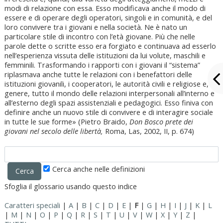
modi di relazione con essa. Esso modificava anche il modo di
essere e di operare degli operatori, singoli e in comunità, e del
loro convivere tra i giovani e nella società. Ne è nato un
particolare stile di incontro con l’età giovane. Più che nelle
parole dette o scritte esso era forgiato e continuava ad esserlo
nell’esperienza vissuta delle istituzioni da lui volute, maschili e
femminili. Trasformando i rapporti con i giovani il “sistema”
riplasmava anche tutte le relazioni con i benefattori delle
istituzioni giovanili, i cooperatori, le autorità civili e religiose e, in
genere, tutto il mondo delle relazioni interpersonali all’interno e
all’esterno degli spazi assistenziali e pedagogici. Esso finiva con
definire anche un nuovo stile di convivere e di interagire sociale
in tutte le sue forme» (Pietro Braido,
Don Bosco prete dei
giovani nel secolo delle libertà,
Roma, Las, 2002, II, p. 674)
Cerca anche nelle definizioni
Sfoglia il glossario usando questo indice
Caratteri speciali
|
A
|
B
|
C
|
D
|
E
|
F
|
G
|
H
|
I
|
J
|
K
|
L
|
M
|
N
|
O
|
P
|
Q
|
R
|
S
|
T
|
U
|
V
|
W
|
X
|
Y
|
Z
|