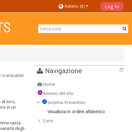
Italiano ‎(it)‎
Log In
TS
Navigazione
e stampabile
Home
Annunci del sito
 di loro,
Sistema Preventivo
re in un
Visualizza in ordine alfabetico
Corsi
gamma vasta
 varietà degli