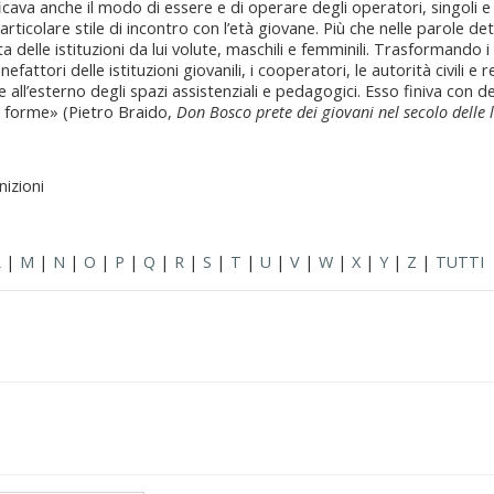
cava anche il modo di essere e di operare degli operatori, singoli e
articolare stile di incontro con l’età giovane. Più che nelle parole det
a delle istituzioni da lui volute, maschili e femminili. Trasformando 
fattori delle istituzioni giovanili, i cooperatori, le autorità civili e re
e all’esterno degli spazi assistenziali e pedagogici. Esso finiva con d
sue forme» (Pietro Braido,
Don Bosco prete dei giovani nel secolo delle l
nizioni
L
|
M
|
N
|
O
|
P
|
Q
|
R
|
S
|
T
|
U
|
V
|
W
|
X
|
Y
|
Z
|
TUTTI