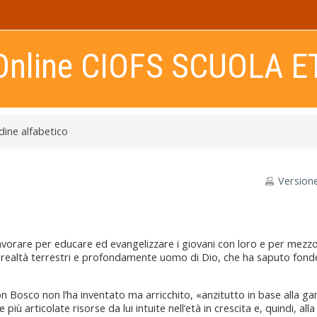
Online CIOFS SCUOLA E
rdine alfabetico
Version
 lavorare per educare ed evangelizzare i giovani con loro e per mezzo
 realtà terrestri e profondamente uomo di Dio, che ha saputo fonde
Don Bosco non l’ha inventato ma arricchito, «anzitutto in base alla 
iù articolate risorse da lui intuite nell’età in crescita e, quindi, alla