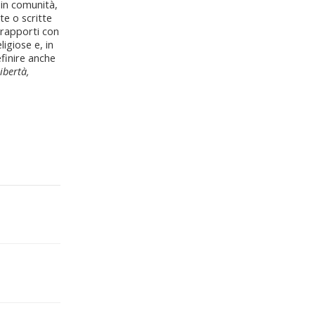
 in comunità,
te o scritte
i rapporti con
ligiose e, in
efinire anche
ibertà,