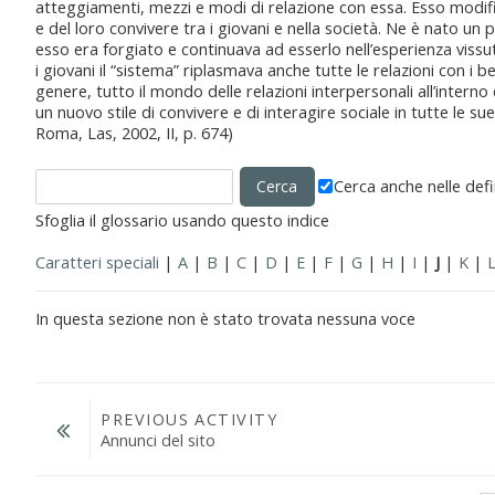
atteggiamenti, mezzi e modi di relazione con essa. Esso modifi
e del loro convivere tra i giovani e nella società. Ne è nato un p
esso era forgiato e continuava ad esserlo nell’esperienza vissut
i giovani il “sistema” riplasmava anche tutte le relazioni con i bene
genere, tutto il mondo delle relazioni interpersonali all’interno 
un nuovo stile di convivere e di interagire sociale in tutte le 
Roma, Las, 2002, II, p. 674)
Cerca anche nelle defi
Sfoglia il glossario usando questo indice
Caratteri speciali
|
A
|
B
|
C
|
D
|
E
|
F
|
G
|
H
|
I
|
J
|
K
|
In questa sezione non è stato trovata nessuna voce
PREVIOUS ACTIVITY
Annunci del sito
Vai a...