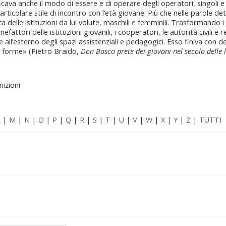
cava anche il modo di essere e di operare degli operatori, singoli e
articolare stile di incontro con l’età giovane. Più che nelle parole det
a delle istituzioni da lui volute, maschili e femminili. Trasformando 
fattori delle istituzioni giovanili, i cooperatori, le autorità civili e re
e all’esterno degli spazi assistenziali e pedagogici. Esso finiva con d
sue forme» (Pietro Braido,
Don Bosco prete dei giovani nel secolo delle l
nizioni
L
|
M
|
N
|
O
|
P
|
Q
|
R
|
S
|
T
|
U
|
V
|
W
|
X
|
Y
|
Z
|
TUTTI