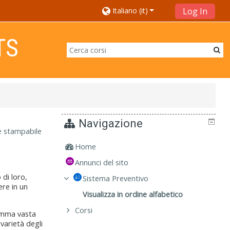
Italiano ‎(it)‎
Log In
TS
Navigazione
e stampabile
Home
Annunci del sito
 di loro,
Sistema Preventivo
re in un
Visualizza in ordine alfabetico
Corsi
gamma vasta
 varietà degli