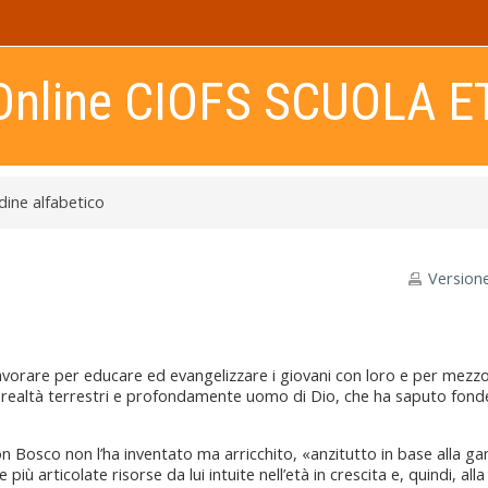
Online CIOFS SCUOLA E
rdine alfabetico
Version
 lavorare per educare ed evangelizzare i giovani con loro e per mezzo
 realtà terrestri e profondamente uomo di Dio, che ha saputo fonde
Don Bosco non l’ha inventato ma arricchito, «anzitutto in base alla 
iù articolate risorse da lui intuite nell’età in crescita e, quindi, alla