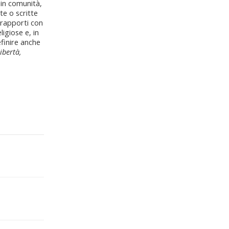
 in comunità,
te o scritte
i rapporti con
ligiose e, in
efinire anche
ibertà,