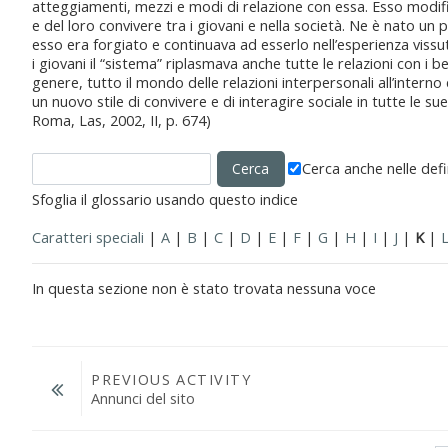
atteggiamenti, mezzi e modi di relazione con essa. Esso modifi
e del loro convivere tra i giovani e nella società. Ne è nato un p
esso era forgiato e continuava ad esserlo nell’esperienza vissut
i giovani il “sistema” riplasmava anche tutte le relazioni con i bene
genere, tutto il mondo delle relazioni interpersonali all’interno 
un nuovo stile di convivere e di interagire sociale in tutte le 
Roma, Las, 2002, II, p. 674)
Cerca anche nelle defi
Sfoglia il glossario usando questo indice
Caratteri speciali
|
A
|
B
|
C
|
D
|
E
|
F
|
G
|
H
|
I
|
J
|
K
|
In questa sezione non è stato trovata nessuna voce
PREVIOUS ACTIVITY
Annunci del sito
Vai a...