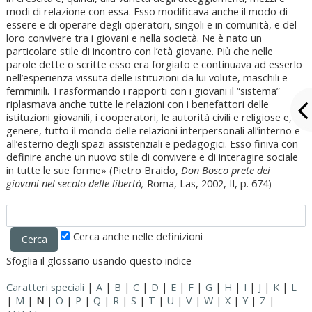
modi di relazione con essa. Esso modificava anche il modo di
essere e di operare degli operatori, singoli e in comunità, e del
loro convivere tra i giovani e nella società. Ne è nato un
particolare stile di incontro con l’età giovane. Più che nelle
parole dette o scritte esso era forgiato e continuava ad esserlo
nell’esperienza vissuta delle istituzioni da lui volute, maschili e
femminili. Trasformando i rapporti con i giovani il “sistema”
riplasmava anche tutte le relazioni con i benefattori delle
istituzioni giovanili, i cooperatori, le autorità civili e religiose e, in
genere, tutto il mondo delle relazioni interpersonali all’interno e
all’esterno degli spazi assistenziali e pedagogici. Esso finiva con
definire anche un nuovo stile di convivere e di interagire sociale
in tutte le sue forme» (Pietro Braido,
Don Bosco prete dei
giovani nel secolo delle libertà,
Roma, Las, 2002, II, p. 674)
Cerca anche nelle definizioni
Sfoglia il glossario usando questo indice
Caratteri speciali
|
A
|
B
|
C
|
D
|
E
|
F
|
G
|
H
|
I
|
J
|
K
|
L
|
M
|
N
|
O
|
P
|
Q
|
R
|
S
|
T
|
U
|
V
|
W
|
X
|
Y
|
Z
|