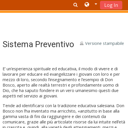
Log In
Vai al contenuto principale
Sistema Preventivo
Versione stampabile
E’ un’esperienza spirituale ed educativa, il modo di vivere e di
lavorare per educare ed evangelizzare i giovani con loro e per
mezzo di loro, secondo l’insegnamento e l’esempio di Don
Bosco, aperto alle realtà terrestri e profondamente uomo di
Dio, che ha saputo fondere in un vero umanesimo questi due
aspetti nel servizio ai giovani.
Tende ad identificarsi con la tradizione educativa salesiana. Don
Bosco non l’ha inventato ma arricchito, «anzitutto in base alla
gamma vasta di fini da raggiungere e dei contenuti da
comunicare, grazie alle più articolate risorse da lui intuite nell’età
in crescita e, quindi, alla varietà degli atteggiamenti, mezzi e